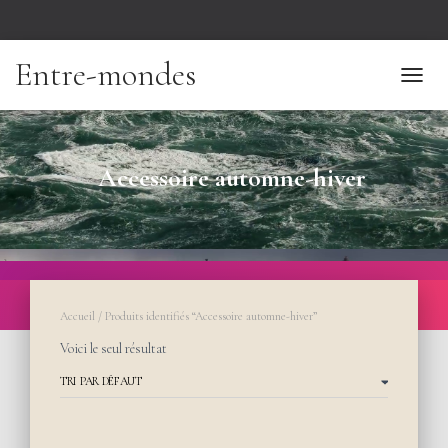
Entre-mondes
TOGGL
Accessoire automne-hiver
Accueil
/ Produits identifiés “Accessoire automne-hiver”
Voici le seul résultat