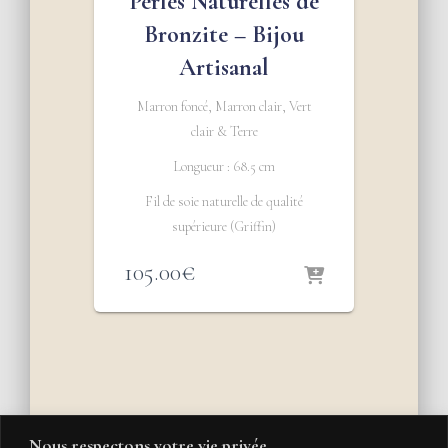
Perles Naturelles de
Bronzite – Bijou
Artisanal
Marron foncé, Marron clair, Vert
clair & Terre
Longueur : 68.5 cm
Fil de soie naturelle de qualité
supérieure (Griffin)
105.00
€
Nous respectons votre vie privée.