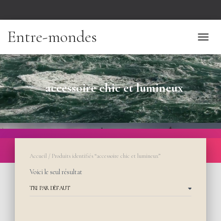
Entre-mondes
TOGGL
accessoire chic et lumineux
Accueil
/ Produits identifiés “accessoire chic et lumineux”
Voici le seul résultat