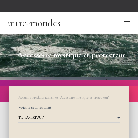
Entre-mondes
TOGGL
Accessoire mystique et protecteur
Accueil
/ Produits identifiés “Accessoire mystique et protecteur”
Voici le seul résultat