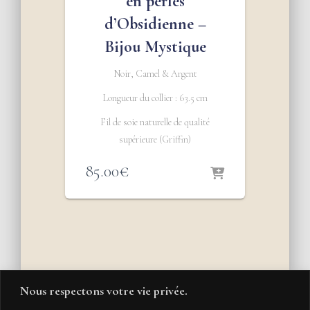
en perles
d’Obsidienne –
Bijou Mystique
Noir, Camel & Argent
Longueur du collier : 63.5 cm
Fil de soie naturelle de qualité
supérieure (Griffin)
85.00
€
Nous respectons votre vie privée.