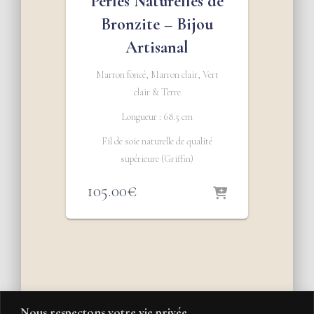
Perles Naturelles de
Bronzite – Bijou
Artisanal
Marron foncé, Marron clair, Vert
clair & Terre
Longueur : 68.5 cm
Fil de soie naturelle de qualité
supérieure (Griffin)
105.00
€
Nous respectons votre vie privée.