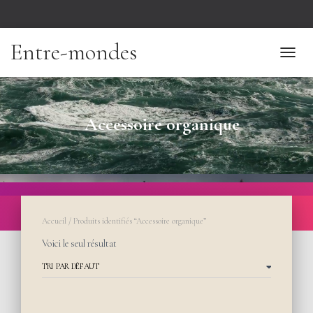
Entre-mondes
TOGGL
Accessoire organique
Accueil
/ Produits identifiés “Accessoire organique”
Voici le seul résultat