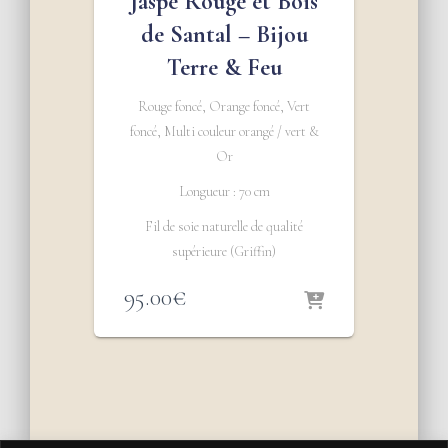
Jaspe Rouge et Bois
de Santal – Bijou
Terre & Feu
Rouge foncé, Orange foncé, Vert
foncé, Multi couleur orangé / vert &
Or
Longueur : 70 cm
Fil de soie naturelle de qualité
supérieure (Griffin)
95.00
€