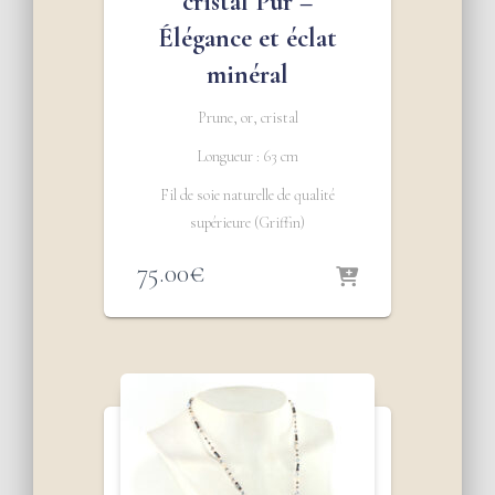
cristal Pur –
Élégance et éclat
minéral
Prune, or, cristal
Longueur : 63 cm
Fil de soie naturelle de qualité
supérieure (Griffin)
75.00
€