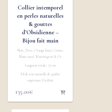
Collier intemporel
en perles naturelles
& gouttes
d’Obsidienne –
Bijou fait main
Noir, Terre, Orange foncé, Crème,
Blanc cassé, Marron grisé & Or
Longueur totale : 76 cm
Fil de soie naturelle de qualité
supérieure (Griffin)
135.00
€