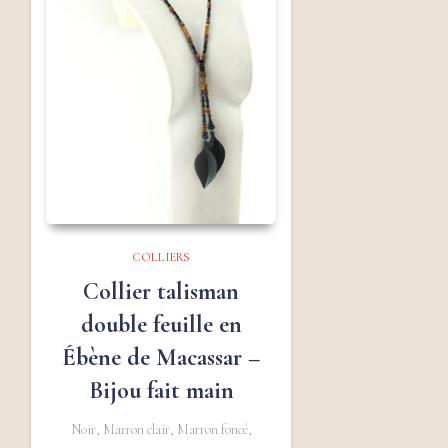
COLLIERS
Collier talisman
double feuille en
Ébène de Macassar –
Bijou fait main
Noir, Marron clair, Marron foncé,