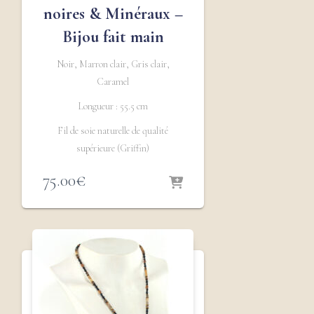
noires & Minéraux –
Bijou fait main
Noir, Marron clair, Gris clair,
Caramel
Longueur : 55.5 cm
Fil de soie naturelle de qualité
supérieure (Griffin)
75.00
€