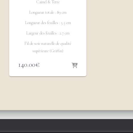
Camel & Terre
Longueur totale : 89 cm
Longueur des feuilles : 5.5 cm
Largeur des feuilles : 2.7 cm
Fil de soie naturelle de qualité
supérieure (Griffin)
140.00
€