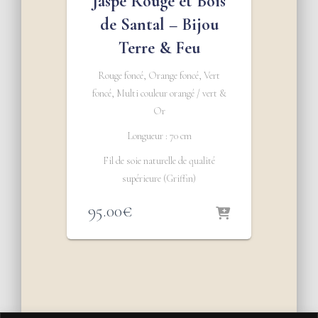
Jaspe Rouge et Bois
de Santal – Bijou
Terre & Feu
Rouge foncé, Orange foncé, Vert
foncé, Multi couleur orangé / vert &
Or
Longueur : 70 cm
Fil de soie naturelle de qualité
supérieure (Griffin)
95.00
€