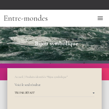
Entre-mondes
TOGGL
Bijou symbolique
Accueil
/ Produits identifiés “Bijou symbolique”
Voici le seul résultat