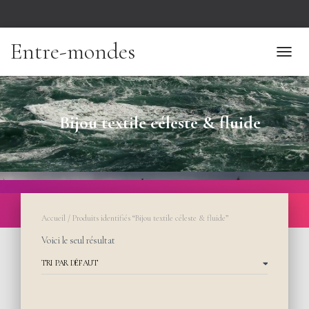
Entre-mondes
TOGGL
Bijou textile céleste & fluide
Accueil
/ Produits identifiés “Bijou textile céleste & fluide”
Voici le seul résultat