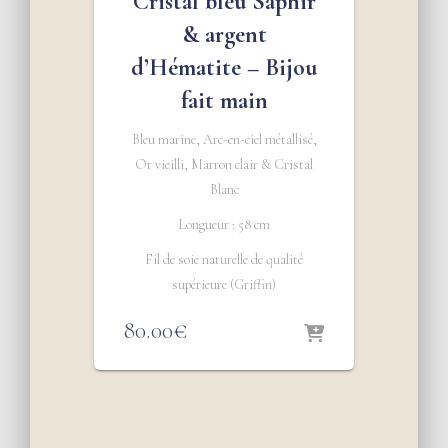
Cristal bleu Saphir
& argent
d’Hématite – Bijou
fait main
Bleu marine, Arc-en-ciel métallisé,
Or vieilli, Marron clair & Cristal
Blanc
Longueur : 58 cm
Fil de soie naturelle de qualité
supérieure (Griffin)
80.00
€