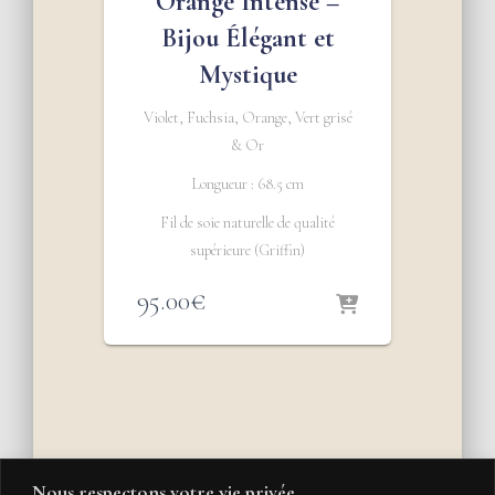
Orange Intense –
Bijou Élégant et
Mystique
Violet, Fuchsia, Orange, Vert grisé
& Or
Longueur : 68.5 cm
Fil de soie naturelle de qualité
supérieure (Griffin)
95.00
€
Nous respectons votre vie privée.