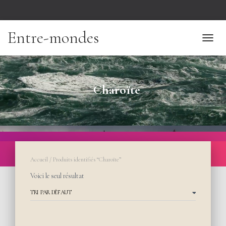
Entre-mondes
TOGGL
Charoïte
Accueil
/ Produits identifiés “Charoïte”
Voici le seul résultat