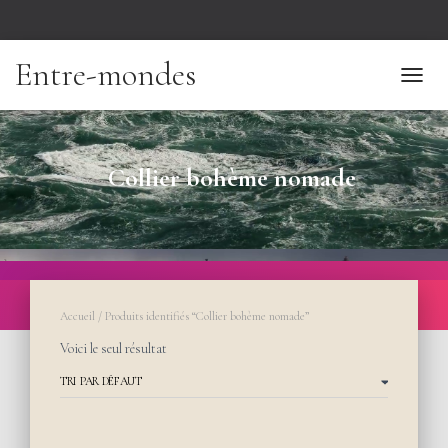
Entre-mondes
TOGGL
Collier bohème nomade
Accueil
/ Produits identifiés “Collier bohème nomade”
Voici le seul résultat