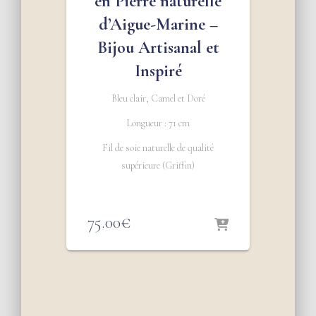
en Pierre naturelle
d’Aigue-Marine –
Bijou Artisanal et
Inspiré
Bleu clair, Camel et Doré
Longueur : 71 cm
Fil de soie naturelle de qualité
supérieure (Griffin)
75.00
€