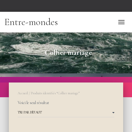
Entre-mondes
TOGGL
Collier mariage
Accueil
/ Produits identifiés “Collier mariage”
Voici le seul résultat