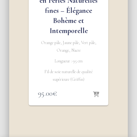
en Perles Naturelles
fines – Élégance
Bohème et
Intemporelle
Orange pâle, Jaune pâle, Vert pâle,
Orange, Nacre
Longueur : 95 cm
Fil de soie naturelle de qualité
supérieure (Griffin)
95.00
€