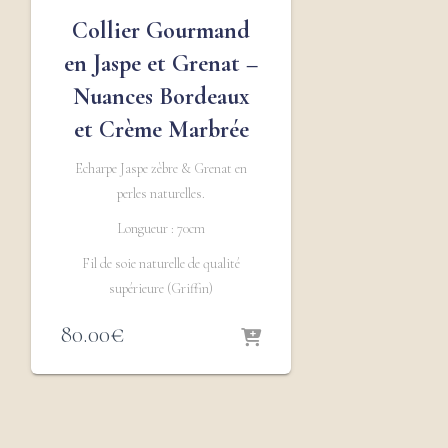
Collier Gourmand
en Jaspe et Grenat –
Nuances Bordeaux
et Crème Marbrée
Echarpe Jaspe zèbre & Grenat en
perles naturelles.
Longueur : 70cm
Fil de soie naturelle de qualité
supérieure (Griffin)
80.00
€