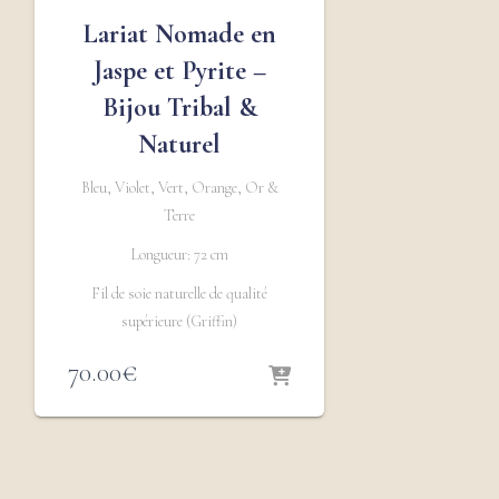
Lariat Nomade en
Jaspe et Pyrite –
Bijou Tribal &
Naturel
Bleu, Violet, Vert, Orange, Or &
Terre
Longueur: 72 cm
Fil de soie naturelle de qualité
supérieure (Griffin)
70.00
€