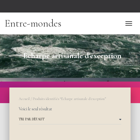
Entre-mondes
TOGGL
Echarpe artisanale d'exception
Accueil
/ Produits identifiés “Echarpe artisanale d'exception”
Voici le seul résultat