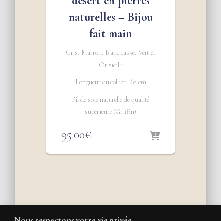
désert en pierres
naturelles – Bijou
fait main
Gris, Marron, Blanc cassé, Vert et
Or vieilli
Longueur du collier : 62 cm
Fil de soie naturelle de qualité
supérieure (Griffin)
95.00
€
Nous respectons votre vie privée.