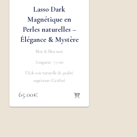
Lasso Dark
Magnétique en
Perles naturelles –
Élégance & Mystère
Noir & Bleu nuit
Longueur : 73 cm
Fil de soie naturelle de qualité
supérieure (Griffin)
65.00
€