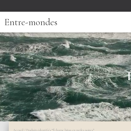
Entre-mondes
Accueil
/ Produits identifiés “Écharpe bijou en perles noires”