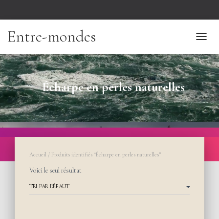
Entre-mondes
TOGGL
Écharpe en perles naturelles
Accueil
/ Produits identifiés “Écharpe en perles naturelles”
Voici le seul résultat