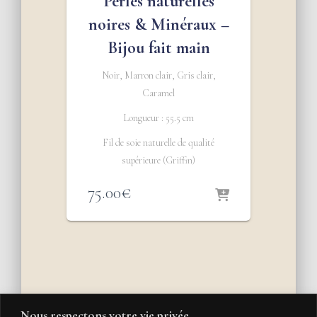
Perles naturelles
noires & Minéraux –
Bijou fait main
Noir, Marron clair, Gris clair,
Caramel
Longueur : 55.5 cm
Fil de soie naturelle de qualité
supérieure (Griffin)
75.00
€
Nous respectons votre vie privée.