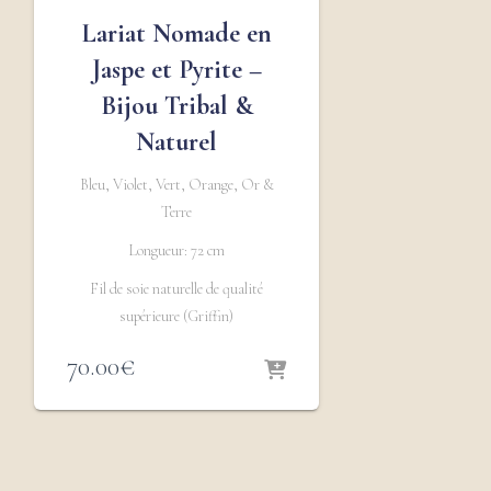
Lariat Nomade en
Jaspe et Pyrite –
Bijou Tribal &
Naturel
Bleu, Violet, Vert, Orange, Or &
Terre
Longueur: 72 cm
Fil de soie naturelle de qualité
supérieure (Griffin)
70.00
€