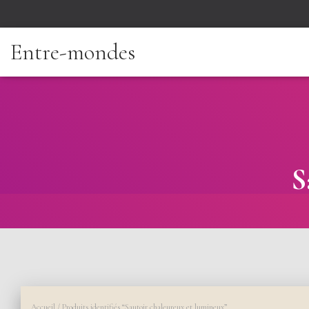
Entre-mondes
S
Accueil
/ Produits identifiés “Sautoir chaleureux et lumineux”