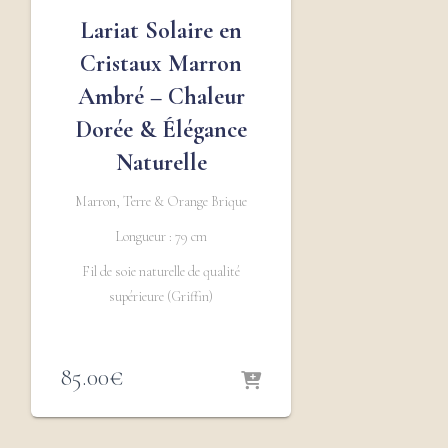
Lariat Solaire en
Cristaux Marron
Ambré – Chaleur
Dorée & Élégance
Naturelle
Marron, Terre & Orange Brique
Longueur : 79 cm
Fil de soie naturelle de qualité
supérieure (Griffin)
85.00
€