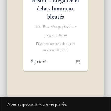
cristal – Élégance et
éclats lumineux
bleutés
Gris, Terre, Orange pâle, Prune
Longueur : 83 cm
Fil de soie naturelle de qualité
supérieure (Griffin)
85.00
€
Nous respectons votre vie privée.