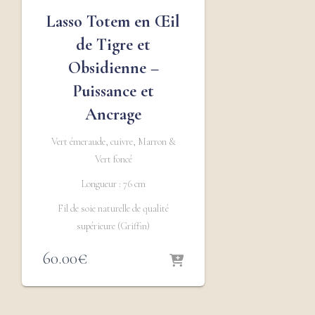
Lasso Totem en Œil
de Tigre et
Obsidienne –
Puissance et
Ancrage
Vert émeraude, cuivre, Marron &
Vert foncé
Longueur : 76 cm
Fil de soie naturelle de qualité
supérieure (Griffin)
60.00
€