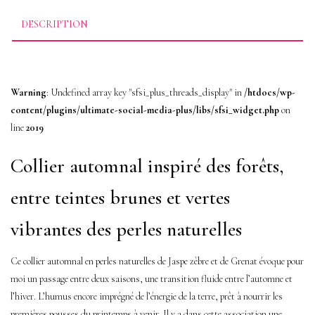
–
DESCRIPTION
Énergie
Automnale
&
Warning
: Undefined array key "sfsi_plus_threads_display" in
/htdocs/wp-
Chaleur
content/plugins/ultimate-social-media-plus/libs/sfsi_widget.php
on
Organique
line
2019
Collier automnal inspiré des forêts,
entre teintes brunes et vertes
vibrantes des perles naturelles
Ce collier automnal en perles naturelles de Jaspe zèbre et de Grenat évoque pour
moi un passage entre deux saisons, une transition fluide entre l’automne et
l’hiver. L’humus encore imprégné de l’énergie de la terre, prêt à nourrir les
premières pousses du printemps à venir. Il y a dans cette association une