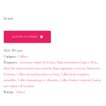
En stock
quantité
AJOUTER AU PANIER
de
Lariat
UGS :
BV-1510
Boisé
Catégorie :
Colliers
en
Étiquettes :
Accessoire inspiré de la forêt
,
Bijou automnal en Jaspe et Bois
,
Bijou fait main en matériaux naturels
,
Bijou organique et terreux
,
Bijou terre
Bronzite
& nature
,
Collier artisanal en pierres et bois
,
Collier boisé en pierres
et
naturelles
,
Collier chamanique et vibratoire
,
Collier fluide et minéral
,
Sautoir
Œil
aux couleurs de la nature
de
Marque :
Valwicz
Tigre