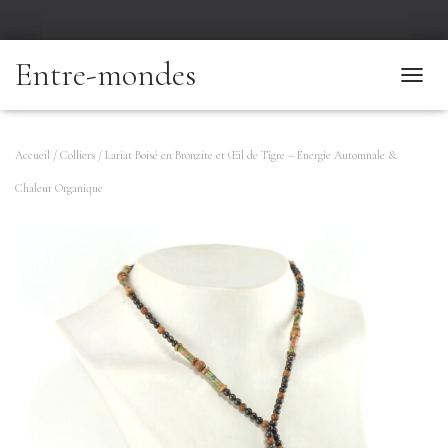
Entre-mondes
T
O
G
G
Accueil
/
Colliers
/ Lariat Boisé en Bronzite et Œil de Tigre – Énergie Automnale &
L
Chaleur Organique
E
N
A
V
I
G
A
T
I
O
N