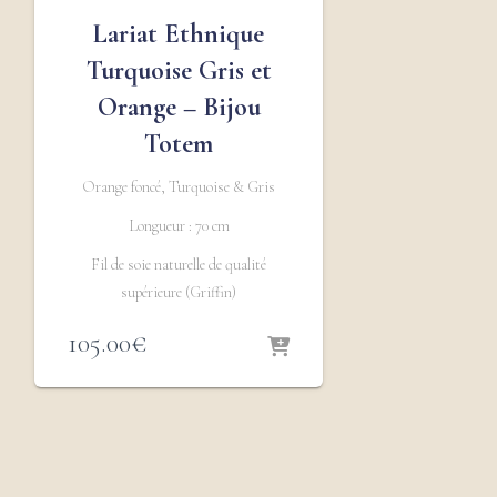
Lariat Ethnique
Turquoise Gris et
Orange – Bijou
Totem
Orange foncé, Turquoise & Gris
Longueur : 70 cm
Fil de soie naturelle de qualité
supérieure (Griffin)
105.00
€