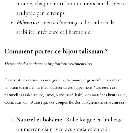
monde, chaque motif unique rappelant la pierre
sculptée par le temps.
Hématite
: pierre d’ancrage, elle renforce la
stabilité intérieure et l’harmonie.
Comment porter ce bijou talisman ?
Harmonie des couleurs et inspirations vestimentaires
L’association des
teintes orange/ocre
,
turquoise
et
grise
crée un contraste
puissant et naturel. Le fil conducteur de ces suggestions ? des
couleurs
naturelles
(sable, taupe, camel, blanc cassé, kaki), des
matières brutes
(lin,
coton, cuir, daim) ainsi que des
coupes fluides
ou légèrement
structurées.
Naturel et bohème
: Robe longue en lin beige
ou marron clair avec des sandales en cuir.