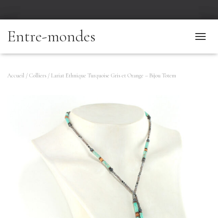
Entre-mondes
T
O
G
G
Accueil
/
Colliers
/ Lariat Ethnique Turquoise Gris et Orange – Bijou Totem
L
E
N
A
V
I
G
A
T
I
O
N