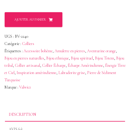
quantité
AJOUTER AU PANIER
de
Lariat
UGS :
BV-2240
Ethnique
Catégorie :
Colliers
Turquoise
Étiquettes :
Accessoire bohème
,
Amulette en pierres
,
Aventurine orange
,
Bijou en pierres naturelles
,
Bijou ethnique
,
Bijou spirituel
,
Bijou Totem
,
Bijou
Gris
tribal
,
Collier artisanal
,
Collier Écharpe
,
Écharpe Amérindienne
,
Énergie Terre
et
et Ciel
,
Inspiration amérindienne
,
Labradorite grise
,
Pierre de Sédiment
Orange
Turquoise
–
Marque :
Valwicz
Bijou
Totem
DESCRIPTION
AVIS (0)