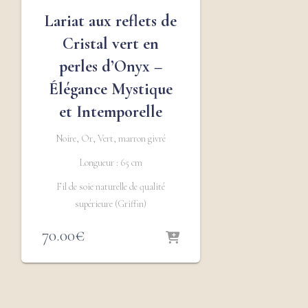
Lariat aux reflets de
Cristal vert en
perles d’Onyx –
Élégance Mystique
et Intemporelle
Noire, Or, Vert, marron givré
Longueur : 65 cm
Fil de soie naturelle de qualité
supérieure (Griffin)
70.00
€