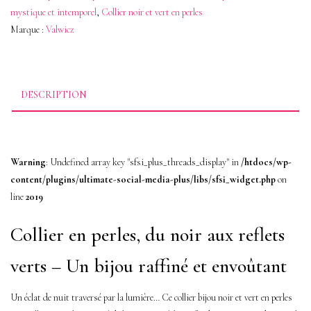
Cristal
mystique et intemporel
,
Collier noir et vert en perles
vert
Marque :
Valwicz
en
perles
d'Onyx
DESCRIPTION
–
Élégance
Mystique
Warning
: Undefined array key "sfsi_plus_threads_display" in
/htdocs/wp-
content/plugins/ultimate-social-media-plus/libs/sfsi_widget.php
on
et
line
2019
Intemporelle
Collier en perles, du noir aux reflets
verts – Un bijou raffiné et envoûtant
Un éclat de nuit traversé par la lumière… Ce collier bijou noir et vert en perles