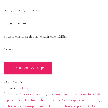
Noire, Or, Vert, marron givré
Longueur : 65 cm
Fil de soie naturelle de qualité supérieure (Griffin)
En stock
quantité
AJOUTER AU PANIER
de
Lariat
UGS :
BV-1180
aux
Catégorie :
Colliers
reflets
Étiquettes :
Accessoire dark chic
,
Bijou envoûtant et mystérieux
,
Bijou raffiné
en pierres naturelles
,
Bijou sobre et puissant
,
Collier élégant en perles fines
,
de
Collier en pierre semi-précieuse
,
Collier minimaliste et captivant
,
Collier