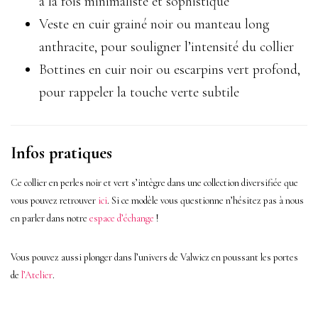
à la fois minimaliste et sophistiqué
Veste en cuir grainé noir ou manteau long
anthracite, pour souligner l’intensité du collier
Bottines en cuir noir ou escarpins vert profond,
pour rappeler la touche verte subtile
Infos pratiques
Ce collier en perles noir et vert s’intègre dans une collection diversifiée que
vous pouvez retrouver
ici
. Si c
e modèle vous questionne n’hésitez pas à nous
en parler dans notre
espace d’échange
!
Vous pouvez aussi plonger dans l’univers de Valwicz en poussant les portes
de
l’Atelier
.