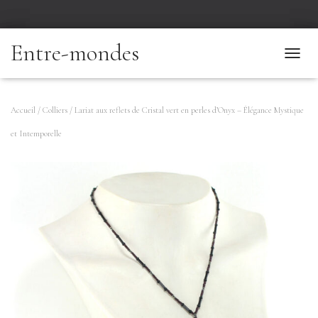
Entre-mondes
T
O
G
G
Accueil
/
Colliers
/ Lariat aux reflets de Cristal vert en perles d’Onyx – Élégance Mystique
L
et Intemporelle
E
N
A
V
I
G
A
T
I
O
N