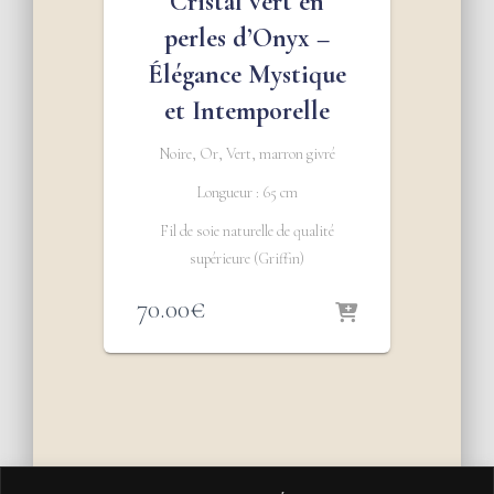
Cristal vert en
perles d’Onyx –
Élégance Mystique
et Intemporelle
Noire, Or, Vert, marron givré
Longueur : 65 cm
Fil de soie naturelle de qualité
supérieure (Griffin)
70.00
€