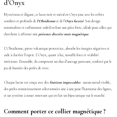
d’Onyx
Mystérieux et élégant, ce lasso noir et métal en Onyx joue avec les reflets
sombres et profonds de
l’Obsidienne
et de l’
Onyx facetté
. Son design
minimaliste et raffinement subtil en font une pièce forte, idéale pour celles qui
cherchent à affirmer une
présence discrète mais magnétique
.
L’Obsidienne, pierre volcanique protectrice, absorbe les énergies négatives et
aide à clarifier l’esprit. L’Onyx, quant à lui, insuffle force et stabilité
intérieure. Ensemble, ils composent un duo d’ancrage puissant, renforcé par le
jeu de lumière des perles de verre.
Chaque lariat est conçu avec des
finitions impeccables
: aucun nœud visible,
des perles minutieusement sélectionnées une à une pour l’harmonie des lignes,
et un système à nouer innovant qui en fait un bijou unique sur le marché.
Comment porter ce collier magnétique ?