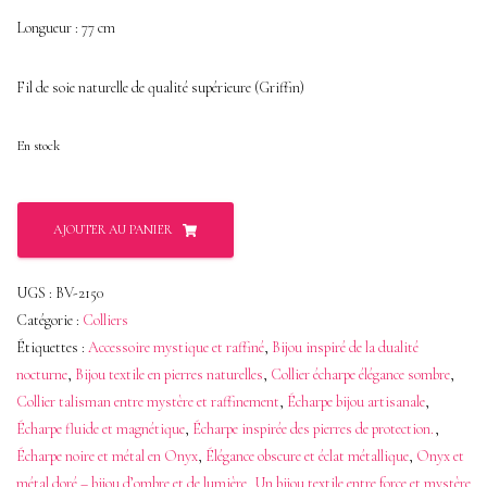
Longueur : 77 cm
Fil de soie naturelle de qualité supérieure (Griffin)
En stock
quantité
AJOUTER AU PANIER
de
Lasso
UGS :
BV-2150
Noir
Catégorie :
Colliers
et
Étiquettes :
Accessoire mystique et raffiné
,
Bijou inspiré de la dualité
nocturne
,
Bijou textile en pierres naturelles
,
Collier écharpe élégance sombre
,
Métal
Collier talisman entre mystère et raffinement
,
Écharpe bijou artisanale
,
en
Écharpe fluide et magnétique
,
Écharpe inspirée des pierres de protection.
,
Onyx
Écharpe noire et métal en Onyx
,
Élégance obscure et éclat métallique
,
Onyx et
–
métal doré – bijou d’ombre et de lumière
,
Un bijou textile entre force et mystère