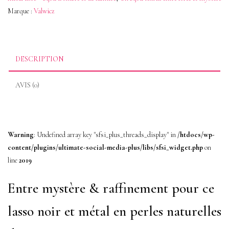
Marque :
Valwicz
Bijou
Dualité
Nocturne
DESCRIPTION
AVIS (0)
Warning
: Undefined array key "sfsi_plus_threads_display" in
/htdocs/wp-
content/plugins/ultimate-social-media-plus/libs/sfsi_widget.php
on
line
2019
Entre mystère & raffinement pour ce
lasso noir et métal en perles naturelles