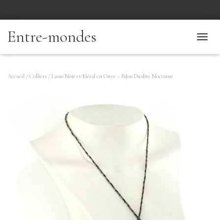
Entre-mondes
T
O
G
G
Accueil
/
Colliers
/ Lasso Noir et Métal en Onyx – Bijou Dualité Nocturne
L
E
N
A
V
I
G
A
T
I
O
N