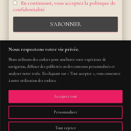
En continuant, vous acceptez la politique de
confidentialité
Nous respectons votre vie privée.
Nous utilisons des cookies pour améliorer votre expérience de
navigation, diffuser des publicités ou des contenus personnalisés et
analyser notre trafic. En cliquant sur « Tout accepter », vous consentez
à notre utilisation des cookies.
Accepter tout
COPYRIGHT 2020 – TOUS DROITS RÉSERVÉS
MENTIONS LÉGALES
CONDITIONS GÉNÉRALES DE VENTE
Personnaliser
POLITIQUE DE CONFIDENTIALITÉ
QUI SUIS-JE ?
Tout rejeter