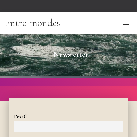
Entre-mondes
T
O
G
G
Newsletter
L
E
N
A
V
I
G
A
T
I
Email
O
N