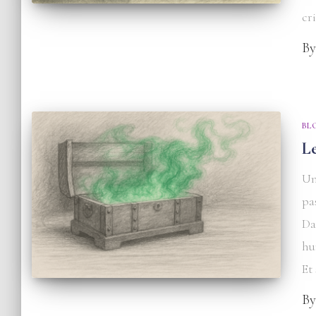
cr
B
BL
L
Un
pa
Da
hu
Et
B