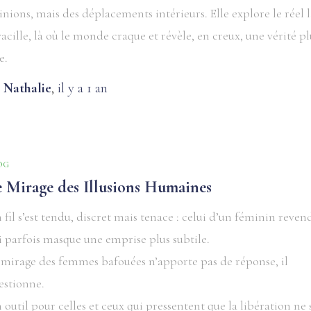
inions, mais des déplacements intérieurs. Elle explore le réel 
 vacille, là où le monde craque et révèle, en creux, une vérité pl
e.
y
Nathalie
,
il y a
1 an
OG
e Mirage des Illusions Humaines
 fil s’est tendu, discret mais tenace : celui d’un féminin reven
i parfois masque une emprise plus subtile.
 mirage des femmes bafouées n’apporte pas de réponse, il
estionne.
 outil pour celles et ceux qui pressentent que la libération ne 