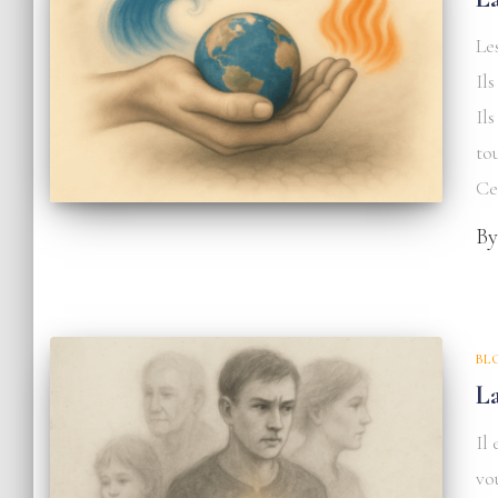
Le
Il
Il
to
Ce
B
BL
La
Il
vo