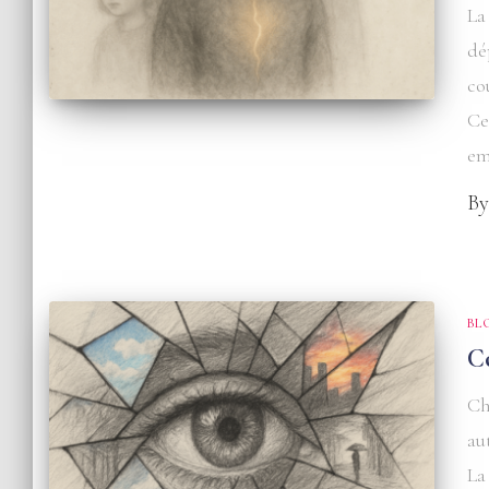
La
dé
co
Ce
em
B
BL
C
Ch
au
La