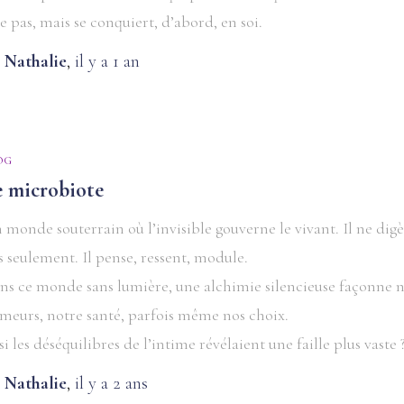
ie pas, mais se conquiert, d’abord, en soi.
y
Nathalie
,
il y a
1 an
OG
e microbiote
 monde souterrain où l’invisible gouverne le vivant. Il ne dig
s seulement. Il pense, ressent, module.
ns ce monde sans lumière, une alchimie silencieuse façonne 
meurs, notre santé, parfois même nos choix.
 si les déséquilibres de l’intime révélaient une faille plus vaste 
y
Nathalie
,
il y a
2 ans