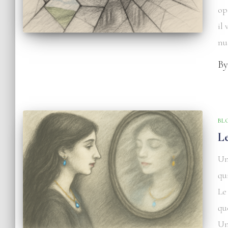
op
il
nu
B
BL
L
Un
qu
Le
qu
Un