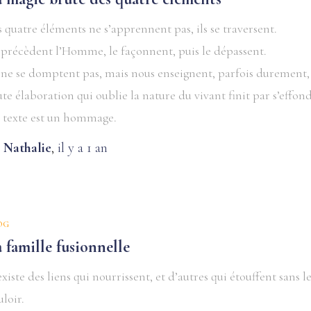
s quatre éléments ne s’apprennent pas, ils se traversent.
s précèdent l’Homme, le façonnent, puis le dépassent.
s ne se domptent pas, mais nous enseignent, parfois durement,
ute élaboration qui oublie la nature du vivant finit par s’effond
 texte est un hommage.
y
Nathalie
,
il y a
1 an
OG
 famille fusionnelle
 existe des liens qui nourrissent, et d’autres qui étouffent sans l
uloir.