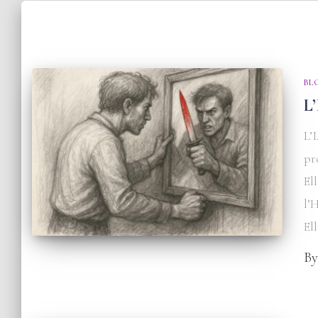
BL
L’
L’
pr
Ell
l’
El
B