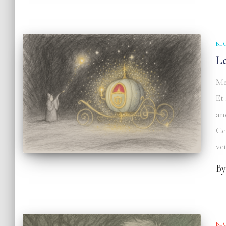
BL
L
Me
Et
an
Ce
ve
B
BL