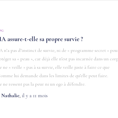
OG
IA assure-t-elle sa propre survie ?
IA n’a pas d’instinct de survie, ni de « programme secret » pou
otéger sa « peau », car déjà elle n’est pas incarnée dans un corp
e ne « veille » pas à sa survie, elle veille juste à faire ce que
Homme lui demande dans les limites de qu’elle peut faire.
le ne ressent pas la peur ni un ego à défendre.
y
Nathalie
,
il y a
11 mois