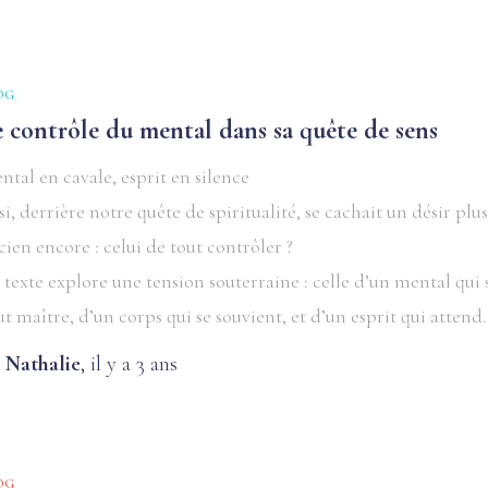
OG
e contrôle du mental dans sa quête de sens
ntal en cavale, esprit en silence
 si, derrière notre quête de spiritualité, se cachait un désir plu
cien encore : celui de tout contrôler ?
 texte explore une tension souterraine : celle d’un mental qui 
ut maître, d’un corps qui se souvient, et d’un esprit qui attend.
y
Nathalie
,
il y a
3 ans
OG