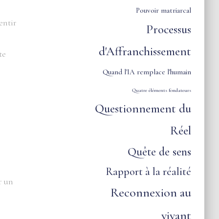
Pouvoir matriarcal
entir
Processus
d'Affranchissement
te
Quand l'IA remplace l'humain
Quatre éléments fondateurs
Questionnement du
Réel
Quête de sens
Rapport à la réalité
r un
Reconnexion au
vivant