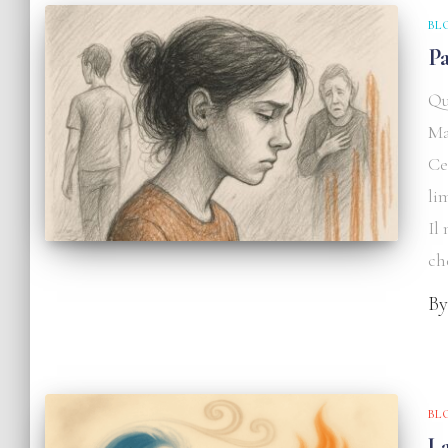
BL
P
Qu
Ma
Ce
li
Il
ch
B
BL
L