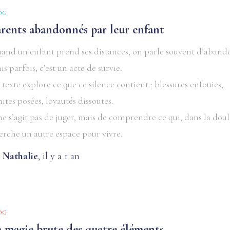
OG
arents abandonnés par leur enfant
and un enfant prend ses distances, on parle souvent d’aband
is parfois, c’est un acte de survie.
 texte explore ce que ce silence contient : blessures enfouies,
mites posées, loyautés dissoutes.
 ne s’agit pas de juger, mais de comprendre ce qui, dans la doul
erche un autre espace pour vivre.
y
Nathalie
,
il y a
1 an
OG
a magie brute des quatre éléments