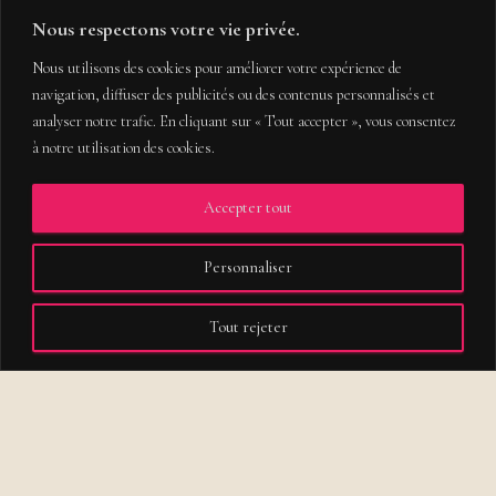
plus/libs/sfsi_widget.php
on line
2019
Nous respectons votre vie privée.
Un jour ou l’autre, nous tombons à genoux devant eux. Pas besoin
Nous utilisons des cookies pour améliorer votre expérience de
d’avoir lu Platon ou fait le tour du monde. Il suffit d’un orage, d’un
navigation, diffuser des publicités ou des contenus personnalisés et
incendie, d’un tremblement de terre. Car les quatre éléments
analyser notre trafic. En cliquant sur « Tout accepter », vous consentez
Lire la suite
à notre utilisation des cookies.
Accepter tout
Personnaliser
Tout rejeter
COPYRIGHT 2020 – TOUS DROITS RÉSERVÉS
MENTIONS LÉGALES
CONDITIONS GÉNÉRALES DE VENTE
POLITIQUE DE CONFIDENTIALITÉ
QUI SUIS-JE ?