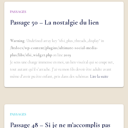
PASSAGES
Passage 50 – La nostalgie du lien
Warning
: Undefined array key "sfsi_plus_threads_display" in
/htdocs/wp-content/plugins/ultimate-social-media-
plus/libs/sfsi_widget.php
on line
2019
Je sens une charge immense en moi, un lien viscéral qui se coupe net,
tout autant qu’il s’arrache. J’ai vu mon fils devoir être adulte avant
même d’avoir pu être enfant, pris dans des schémas
Lire la suite
PASSAGES
Passage 48 – Si je ne m’accomplis pas