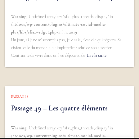
Warning
: Undefined array key "sfsi_plus_threads_display" in
/htdocs/wp-content/plugins/ultimate-social-media-
plus/libs/sfsi_widget.php
on line
2019
Un jour, si je ne m’accomplis pas, je le sais, c’est elle qui régnera. Sa
vision, celle du monde, un simple reflet : celui de son abjection.
Contrainte de vivre dans un lieu dépourvu de
Lire la suite
PASSAGES
Passage 49 – Les quatre éléments
Warning
: Undefined array key "sfsi_plus_threads_display" in
/htdocs/wp-content/plugins/ultimate-social-media-