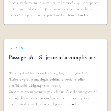
Je sens une charge immense en moi, un lien viscéral qui se coupe net,
tout autant qu’il s’arrache. J’ai vu mon fils devoir être adulte avant
même d’avoir pu être enfant, pris dans des schémas
Lire la suite
PASSAGES
Passage 48 – Si je ne m’accomplis pas
Warning
: Undefined array key "sfsi_plus_threads_display" in
/htdocs/wp-content/plugins/ultimate-social-media-
plus/libs/sfsi_widget.php
on line
2019
Un jour, si je ne m’accomplis pas, je le sais, c’est elle qui régnera. Sa
vision, celle du monde, un simple reflet : celui de son abjection.
Contrainte de vivre dans un lieu dépourvu de
Lire la suite